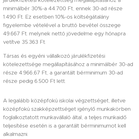
járulékfizetési kötelezettség megállapításához a
minimálbér 30%-a 44.700 Ft, ennek 30-ad része
1.490 Ft. Ez esetben 10%-os költségátalány
figyelembe vételével a bruttó bevétel összege
49.667 Ft. melynek nettó jövedelme egy hónapra
vetítve 35.363 Ft.
Társas és egyéni vállalkozó járulékfizetési
kötelezettsége megállapításához a minimálbér 30-ad
része 4.966,67 Ft, a garantált bérminimum 30-ad
része pedig 6.500 Ft lett.
A legalább középfokú iskolai végzettséget, illetve
középfokú szakképzettséget igénylő munkakörben
foglalkoztatott munkavállaló által, a teljes munkaidő
teljesítése esetén is a garantált bérminimumot kell
alkalmazni.