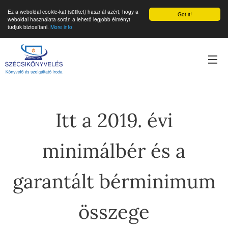
Ez a weboldal cookie-kat (sütiket) használ azért, hogy a
Got it!
weboldal használata során a lehető legjobb élményt
tudjuk biztosítani.
More info
Itt a 2019. évi
minimálbér és a
garantált bérminimum
összege