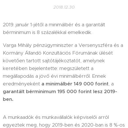
2018.12.30
2019. január 1-jétől a minimálbér és a garantált
bérminimum is 8 százalékkal emelkedik.
Varga Mihály pénzügyminiszter a Versenyszféra és a
Kormány Állandó Konzultációs Fórumának ülését
követően tartott sajtótájékoztatót, amelynek
keretében bejelentette: megszületett a
megállapodás a jövő évi minimálbérről. Ennek
eredményeként
a
minimálbér 149 000 forint
, a
garantált bérminimum 195 000 forint lesz 2019-
ben.
A munkaadók és munkavállalók képviselői arról
egyeztek meg, hogy 2019-ben és 2020-ban is 8 %-os