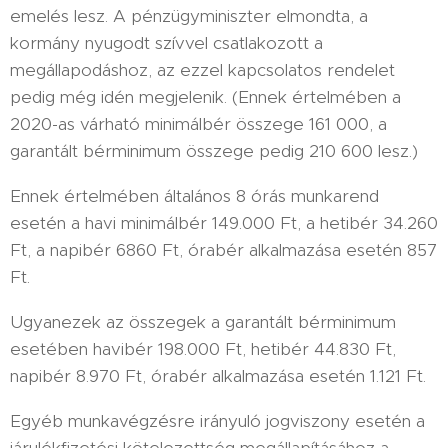
emelés lesz. A pénzügyminiszter elmondta, a
kormány nyugodt szívvel csatlakozott a
megállapodáshoz, az ezzel kapcsolatos rendelet
pedig még idén megjelenik. (Ennek értelmében a
2020-as várható minimálbér összege 161 000, a
garantált bérminimum összege pedig 210 600 lesz.)
Ennek értelmében általános 8 órás munkarend
esetén a havi minimálbér 149.000 Ft, a hetibér 34.260
Ft, a napibér 6860 Ft, órabér alkalmazása esetén 857
Ft.
Ugyanezek az összegek a garantált bérminimum
esetében havibér 198.000 Ft, hetibér 44.830 Ft,
napibér 8.970 Ft, órabér alkalmazása esetén 1.121 Ft.
Egyéb munkavégzésre irányuló jogviszony esetén a