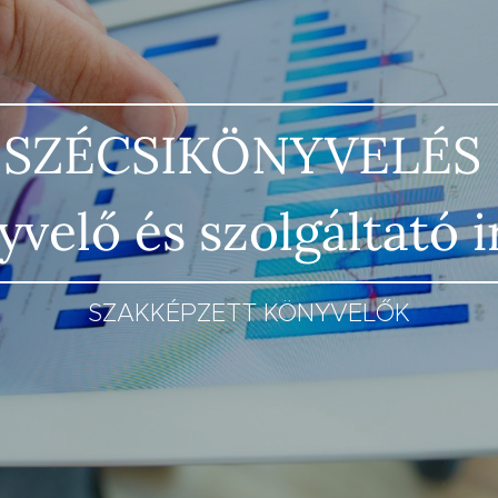
SIKÖNY
velő és szolgáltató 
SZAKKÉPZETT KÖNYVELŐK