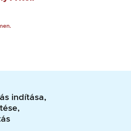
men.
ás indítása,
tése,
tás