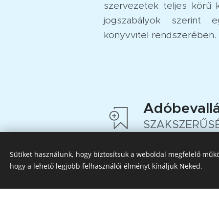
szervezetek teljes körű 
jogszabályok szerint 
könyvvitel rendszerében.
Adóbevall
SZAKSZERŰS
Adójogszabál
Sütiket használunk, hogy biztosítsuk a weboldal megfelelő műkö
változásainak nyomon köv
hogy a lehető legjobb felhasználói élményt kínáljuk Neked.
bevallása az illetékes ha
határidőre. Adóoptimalizá