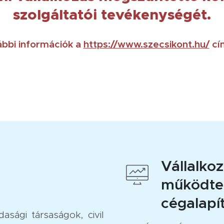
szolgáltatói tevékenységét.
bbi információk a
https://www.szecsikont.hu/
cí
Vállalkoz
működte
cégalapí
asági társaságok, civil