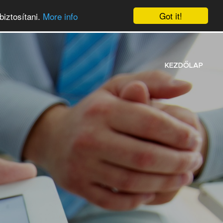
Got it!
biztosítani.
More info
KEZDŐLAP