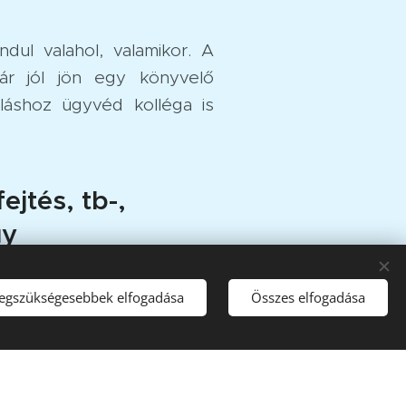
ndul valahol, valamikor. A
ár jól jön egy könyvelő
áshoz ügyvéd kolléga is
jtés, tb-,
gy
ONALITÁS
legszükségesebbek elfogadása
Összes elfogadása
: bérek elszámolása, feladása a
iadása, túlórák nyilvántartása,
tása, társadalombiztosítási
 menedzselése.