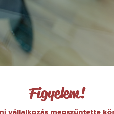
Figyelem!
ni vállalkozás megszüntette kön