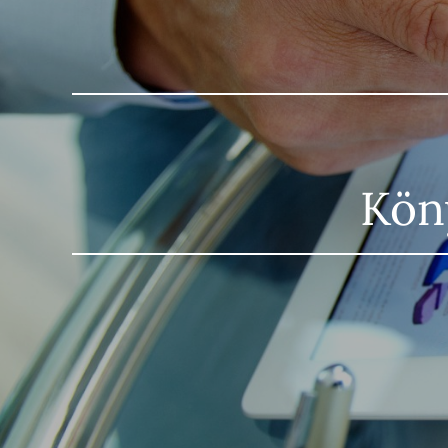
SZÉC
Köny