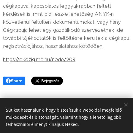
cégkapuval kapcsolatos leggyakrabban feltett
kérdések is, mint pld. lesz-e lehetőség ÁNYK-n
közvetlenül feltölteni dokumentumokat, vagy hány
Cégkapuja lehet egy gazdálkodó szervezetnek, de
további tájékoztatók is feltöltésre kerültek a cégkapu
regisztrációjához, használatához kötődően.
https://ekozig.mo.hu/node/209
Share
Sütiket használunk, hogy biztosítsuk a weboldal megfelelő
működését és biztonságát, valamint hogy a lehető legjobb
felhasználói élményt kínáljuk Neked.