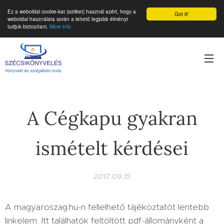
Ez a weboldal cookie-kat (sütiket) használ azért, hogy a
Got it!
weboldal használata során a lehető legjobb élményt
tudjuk biztosítani.
More info
A Cégkapu gyakran
ismételt kérdései
2017.09.15
A magyaroszag.hu-n fellelhető tájékoztatót lentebb
linkelem. Itt találhatók feltöltött pdf-állományként a